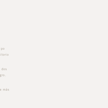
ipo
itorio
y dos
gro.
de más