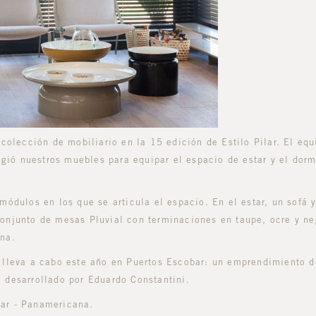
 colección de mobiliario en la 15 edición de Estilo Pilar. El equ
ligió nuestros muebles para equipar el espacio de estar y el dorm
módulos en los que se articula el espacio. En el estar, un sofá 
onjunto de mesas Pluvial con terminaciones en taupe, ocre y ne
ena.
e lleva a cabo este año en Puertos Escobar: un emprendimiento 
 desarrollado por Eduardo Constantini.
bar - Panamericana.