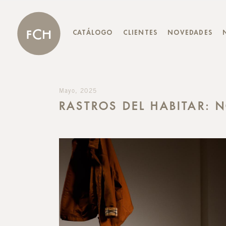
CATÁLOGO
CLIENTES
NOVEDADES
Mayo, 2025
RASTROS DEL HABITAR: 