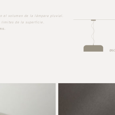
n el volumen de la lámpara pluvial.
limites de la superficie.
mo.