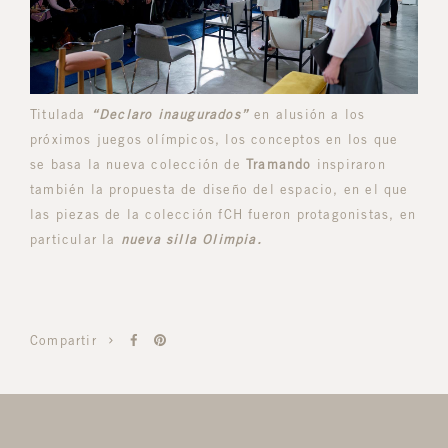
Titulada
“Declaro inaugurados”
en alusión a los
próximos juegos olímpicos, los conceptos en los que
se basa la nueva colección de
Tramando
inspiraron
también la propuesta de diseño del espacio, en el que
las piezas de la colección fCH fueron protagonistas, en
particular la
nueva silla Olimpia.
Compartir